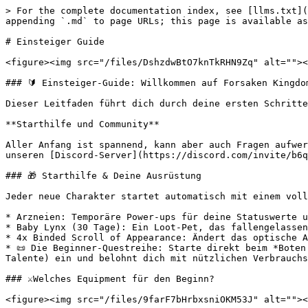
> For the complete documentation index, see [llms.txt](https://gitbook.forsakenkingdom.com/wiki/llms.txt). Markdown versions of documentation pages are available by appending `.md` to page URLs; this page is available as [Markdown](https://gitbook.forsakenkingdom.com/wiki/starthilfe/einsteiger-guide.md).

# Einsteiger Guide

<figure><img src="/files/DshzdwBtO7knTkRHN9Zq" alt=""><figcaption></figcaption></figure>

### 🔰 Einsteiger-Guide: Willkommen auf Forsaken Kingdom!

Dieser Leitfaden führt dich durch deine ersten Schritte von der Charaktererstellung über die ideale Ausrüstung bis hin zu den optimalen Levelgebieten.

**Starthilfe und Community**

Aller Anfang ist spannend, kann aber auch Fragen aufwerfen. Solltet ihr im Spiel einmal nicht weiterwissen oder auf Probleme stoßen, seid ihr herzlich eingeladen, unseren [Discord-Server](https://discord.com/invite/b6q3CDp) zu besuchen. Dort steht euch unsere hilfsbereite Community jederzeit mit Rat und Tat zur Seite.

### 🎁 Starthilfe & Deine Ausrüstung

Jeder neue Charakter startet automatisch mit einem vollen Fashion-Set (inkl. Maske & Umhang) sowie einem Willkommensgeschenk im Inventar:

* Arzneien: Temporäre Power-ups für deine Statuswerte und EXP.
* Baby Lynx (30 Tage): Ein Loot-Pet, das fallengelassene Items automatisch einsammelt.
* 4x Binded Scroll of Appearance: Ändert das optische Aussehen deiner Ausrüstung.
* 📜 Die Beginner-Questreihe: Starte direkt beim *Boten der Community*. Diese 18-teilige Quest führt dich in grundlegende Systeme (Pet-Filter, Upgrades, Party, Talente) ein und belohnt dich mit nützlichen Verbrauchsgegenständen.

### ⚔️Welches Equipment für den Beginn?

<figure><img src="/files/9farF7bHrbxsniOKM53J" alt=""><figcaption></figcaption></figure>

#### ⚔️ Das erste Equipment & Erwecken (Flaris)

Für den Start reicht die Standard-Ausrüstung der Händler in Flaris völlig aus:

* 🏢 \[Rüstungshändler] Luda: Verkauft komplette *Bloody-Sets* als praktisches Paket.
* 💎 \[Schmuckhändlerin] Peach: Bietet bereits aufgewerteten *Soul-Schmuck* für sofortige Werterhöhung. Zudem findet ihr bei ihr auch Scrolls of Low-Awakening, mit denen ihr eure Ausrüstung ganz unkompliziert erwecken könnt.
* 🐾 \[Pet Tamer]: Bei ihm erhaltet ihr wichtige Gegenstände für eure tierischen Begleiter, darunter die Scroll of Pickup Pet-Mid Awakening, mit der ihr eure Sammelpets mit stärkeren Erweckungen versehen könnt.

> ⚡ Schnell-Erweckung via Chat: Lege das Ausrüstungsteil auf den ersten Slot deines Inventars und tippe `/awake` in den Chat. *Tipp: Lege dir diesen Befehl für maximalen Speed auf eine F-Taste.*

### ⚒️ Ausrüstungs-Upgrades & Sockeln

Das Verbessern eurer Ausrüstung ist ein entscheidender Schritt, um euren Charakter für die höheren Level und Dungeons zu stärken. Die wichtigsten Schritte und Anlaufstellen im Überblick:

* Der Schmied: Das Upgraden und Sockeln eures Equipments wird direkt bei \[Schmied] Bobo Chan durchgeführt.
* Schutz vor Item-Verlust: Die für die Upgrade-Versuche dringend benötigten *Schutzrollen* (Protect Scrolls) könnt ihr in Zentral-Flaris bei \[Spellbounding] Maylin erwerben.
* Upgrade-Materialien: *Moonstones* und *Orikalkum* erhaltet ihr direkt im Tausch beim \[Chip-Händler] Wafor.
* Karten & Edelsteine: Sockelkarten, Elementkarten sowie Edelsteine für eure Waffen und Rüstungen bietet euch \[Schmuckhändlerin] Peach 