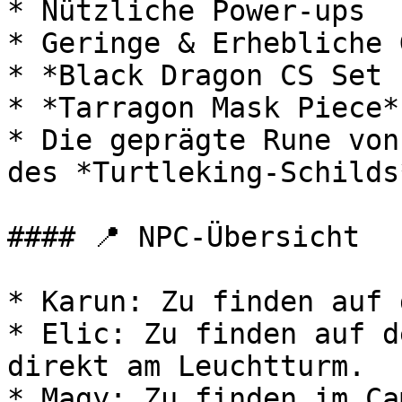
* Nützliche Power-ups

* Geringe & Erhebliche 
* *Black Dragon CS Set 
* *Tarragon Mask Piece*

* Die geprägte Rune von
des *Turtleking-Schilds*
#### 📍 NPC-Übersicht

* Karun: Zu finden auf 
* Elic: Zu finden auf d
direkt am Leuchtturm.

* Magy: Zu finden im Ca