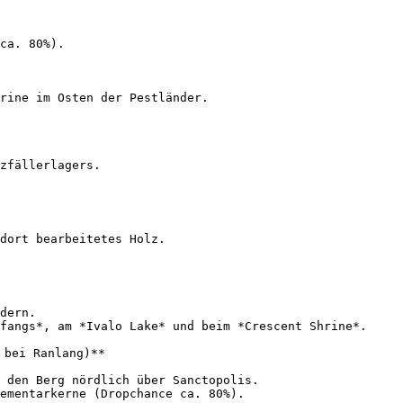
ca. 80%).

rine im Osten der Pestländer.

zfällerlagers.

dort bearbeitetes Holz.

dern.

fangs*, am *Ivalo Lake* und beim *Crescent Shrine*.

bei Ranlang)**

 den Berg nördlich über Sanctopolis.

ementarkerne (Dropchance ca. 80%).
