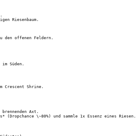
.

igen Riesenbaum.

u den offenen Feldern.

 im Süden.

m Crescent Shrine.

 brennenden Axt.

s* (Dropchance \~80%) und sammle 1x Essenz eines Riesen.
