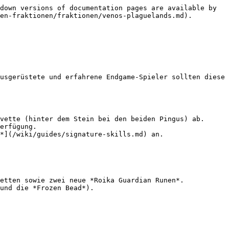
down versions of documentation pages are available by 
en-fraktionen/fraktionen/venos-plaguelands.md).

usgerüstete und erfahrene Endgame-Spieler sollten diese 
vette (hinter dem Stein bei den beiden Pingus) ab.

erfügung.

*](/wiki/guides/signature-skills.md) an.

etten sowie zwei neue *Roika Guardian Runen*.

und die *Frozen Bead*).
