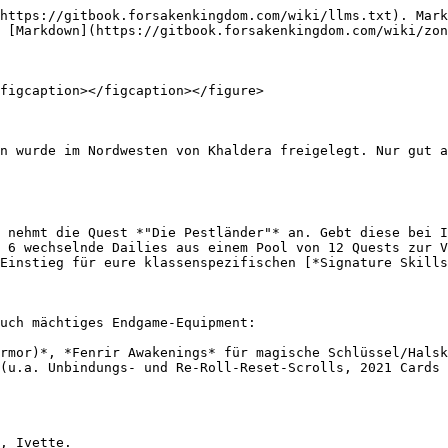
https://gitbook.forsakenkingdom.com/wiki/llms.txt). Mark
 [Markdown](https://gitbook.forsakenkingdom.com/wiki/zon
figcaption></figcaption></figure>

n wurde im Nordwesten von Khaldera freigelegt. Nur gut a
 nehmt die Quest *"Die Pestländer"* an. Gebt diese bei I
 6 wechselnde Dailies aus einem Pool von 12 Quests zur V
Einstieg für eure klassenspezifischen [*Signature Skills
uch mächtiges Endgame-Equipment:

rmor)*, *Fenrir Awakenings* für magische Schlüssel/Halsk
(u.a. Unbindungs- und Re-Roll-Reset-Scrolls, 2021 Cards 