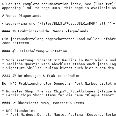
> For the complete documentation index, see [llms.txt](
appending `.md` to page URLs; this page is available as
# Venos Plaguelands

<figure><img src="/files/BLL3tA7gsbcUSLKimD6K" alt=""><
#### 🦠 Fraktions-Guide: Venos Plaguelands

Ein jahrhundertelang abgeschottetes Land voller Gefahre
Zone betreten!

#### 🔓 Freischaltung & Rotation

* Voraussetzung: Sprecht mit Paulina in Port Nimbus und
* Tägliche Quests: Nach Abschluss stehen euch jeden Tag
* Signature Skills: Paulina bietet euch hier zudem den 
#### 🎁 Belohnungen & Fraktionshändler

Der NPC Fraktionshändler Dennet in Port Nimbus bietet e
* Normaler Shop: *Fenrir Chips*, *Spellstones (Plague A
* Fenrir Chips Shop: Items für die neue *Plague Armor* 
#### 📍 Übersicht: NPCs, Monster & Items

* NPC-Standorte:

  * Port Nimbus: Dennet, Maple, Paulina, Kestera, Berko, Ivette.
