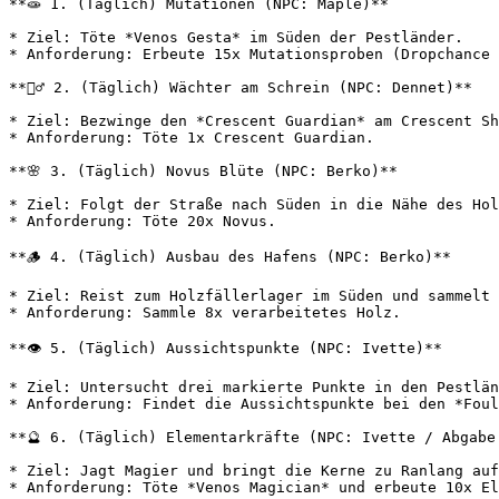
**🧫 1. (Täglich) Mutationen (NPC: Maple)**

* Ziel: Töte *Venos Gesta* im Süden der Pestländer.

* Anforderung: Erbeute 15x Mutationsproben (Dropchance 
**🧎‍♂️ 2. (Täglich) Wächter am Schrein (NPC: Dennet)**

* Ziel: Bezwinge den *Crescent Guardian* am Crescent Sh
* Anforderung: Töte 1x Crescent Guardian.

**🌸 3. (Täglich) Novus Blüte (NPC: Berko)**

* Ziel: Folgt der Straße nach Süden in die Nähe des Hol
* Anforderung: Töte 20x Novus.

**🪵 4. (Täglich) Ausbau des Hafens (NPC: Berko)**

* Ziel: Reist zum Holzfällerlager im Süden und sammelt 
* Anforderung: Sammle 8x verarbeitetes Holz.

**👁️ 5. (Täglich) Aussichtspunkte (NPC: Ivette)**

* Ziel: Untersucht drei markierte Punkte in den Pestlän
* Anforderung: Findet die Aussichtspunkte bei den *Foul
**🔮 6. (Täglich) Elementarkräfte (NPC: Ivette / Abgabe 
* Ziel: Jagt Magier und bringt die Kerne zu Ranlang auf
* Anforderung: Töte *Venos Magician* und erbeute 10x El