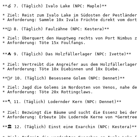
**🍏 7. (Täglich) Ivalo Lake (NPC: Maple)**

* Ziel: Reist zum Ivalo Lake im Südosten der Pestländer
* Anforderung: Sammle 10x Ivalo Früchte direkt vom dort
**🐺 8. (Täglich) Faulzähne (NPC: Kestera)**

* Ziel: Überquert den Hauptweg rechts von Port Nimbus z
* Anforderung: Töte 15x Foulfangs.

**⛺ 9. (Täglich) Das Holzfällerlager (NPC: Ivette)**

* Ziel: Vertreibt die Angreifer aus dem Holzfällerlager
* Anforderung: Töte 10x Diebinnen und 10x Diebe.

**🧟‍♂️ 10. (Täglich) Besessene Golem (NPC: Dennet)**

* Ziel: Jagd die Golems im Nordosten von Venos, nahe de
* Anforderung: Töte 20x Rottingclaws.

**🪓 11. (Täglich) Lodernder Kern (NPC: Dennet)**

* Ziel: Bezwingt die Bäume und sucht die Essenz bei der
* Anforderung: Erbeute 10x Lodernde Kerne von *Germtree
**🏛️ 12. (Täglich) Einst eine Exarchin (NPC: Kestera)**
