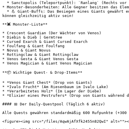
  * Sanctopolis (Teleportpunkt): `Ranlang` (Rechts vor dem Instanz-Eingang führt ein Pfad zwischen zwei Steinen den Berg hinauf zu seinem Haus).

* Monster-Besonderheiten: Alle Gegner besitzen das Elem
  * 💪 Giant-Buffs: Das Besiegen eines Giants gewährt eurer gesamten Party einen 30-minütigen Buff. Alle drei Buffs (*Venos Breath*, *Venos Fear*, *Venos Sorrow*) 
können gleichzeitig aktiv sein!

**👾 Monster-Liste**

* Crescent Guardian (Der Wächter von Venos)

* Diebin & Dieb | Germtree

* Cursed Exarch & Giant Cursed Exarch

* Foulfang & Giant Foulfang

* Novus & Giant Novus

* Rottingclaw & Giant Rottingclaw

* Venos Gesta & Giant Venos Gesta

* Venos Magician & Giant Venos Magician

**📦 Wichtige Quest- & Drop-Items**

* *Venos Giant Chest* (Drop von Giants)

* *Ivalo Frucht* (Am Riesenbaum im Ivalo Lake)

* *Verarbeitetes Holz* (Im Lager der Diebe)

* *Elixier eines Pestrufers* (Drop von Giants während d
#### 📅 Der Daily-Questpool (Täglich 6 aktiv)

Alle Quests gewähren standardmäßig 600 Rufpunkte (+300 
<figure><img src="/files/AqwAjAfXfk2455n82QwI" alt=""><